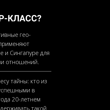
Р-КЛАСС?
тивные гео-
 применяют
е и Сингапуре для
ии отношений.
есу тайны: кто из
 успешными в
ода 20-летнем
ддерживать такой