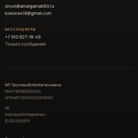
shool@amalgama660.ru
kseona418@gmail.com
МЕССЕНДЖЕРЫ
+7 910 827-18-49
Только сообщения
ИП Трусова Юлия Евгеньевна
ИНН 760908215400
ОГРНИП 320762700036167
GE
Individual Entrepreneur
ID 324620978