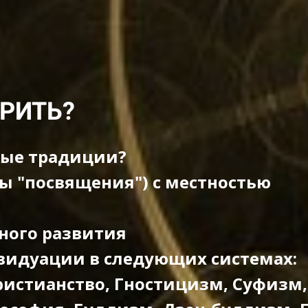
ОРИТЬ?
зные традиции?
апы "посвящения") с местностью
ного развития
видуации в следующих системах:
Христианство, Гностицизм, Суфизм,