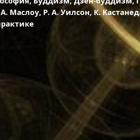
ософия, Буддизм, Дзен-буддизм, Г.
 А. Маслоу, Р. А. Уилсон, К. Кастанед
 практике