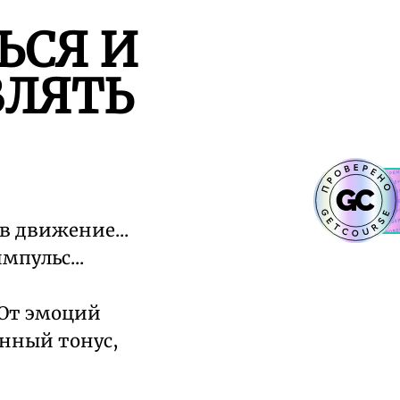
ЬСЯ И
ВЛЯТЬ
в движение...
пульс...
 От эмоций
енный тонус,