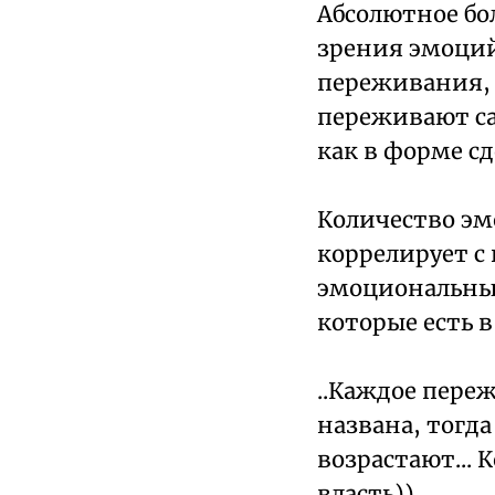
Абсолютное бо
зрения эмоций
переживания, 
переживают са
как в форме с
Количество эм
коррелирует с
эмоциональных
которые есть 
..Каждое пере
названа, тогд
возрастают...
власть))...