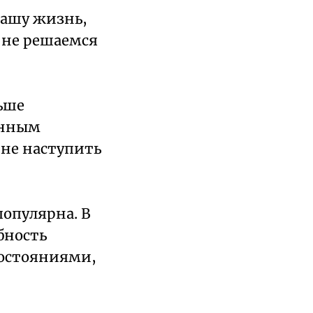
нашу жизнь,
 не решаемся
ьше
енным
 не наступить
популярна. В
бность
состояниями,