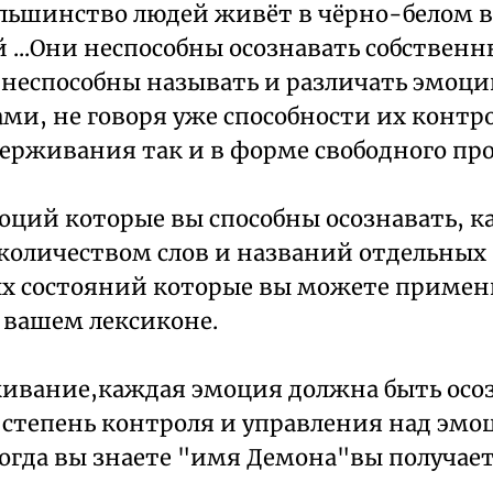
льшинство людей живёт в чёрно-белом 
 ...Они неспособны осознавать собственн
неспособны называть и различать эмоци
ми, не говоря уже способности их контр
держивания так и в форме свободного пр
оций которые вы способны осознавать, к
 количеством слов и названий отдельных
 состояний которые вы можете примени
в вашем лексиконе.
живание,каждая эмоция должна быть осо
а степень контроля и управления над эм
 Когда вы знаете "имя Демона"вы получае