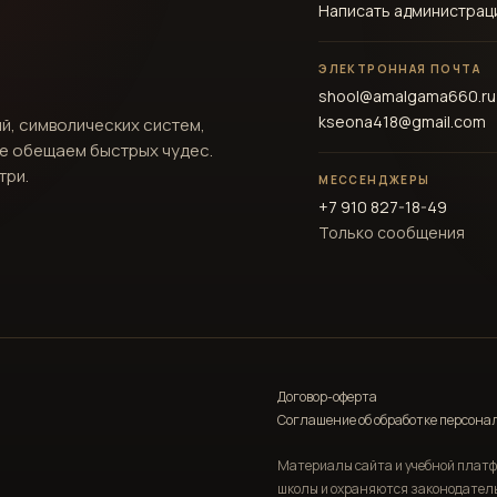
Написать администрац
ЭЛЕКТРОННАЯ ПОЧТА
shool@amalgama660.ru
kseona418@gmail.com
й, символических систем,
не обещаем быстрых чудес.
три.
МЕССЕНДЖЕРЫ
+7 910 827-18-49
Только сообщения
Договор-оферта
Соглашение об обработке персон
Материалы сайта и учебной плат
школы и охраняются законодатель