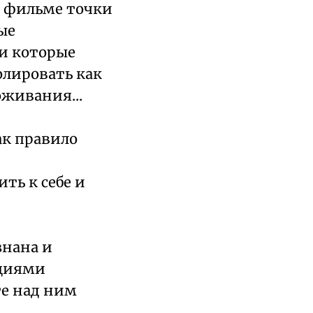
в фильме точки
ые
и которые
олировать как
оживания...
ак правило
ть к себе и
знана и
оциями
те над ним