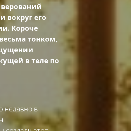
 верований
и вокруг его
ии. Короче
 весьма тонком,
ощущении
кущей в теле по
р недавно в
н.
ы создали этот