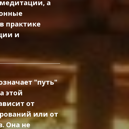
 медитации, а
ионные
в практике
ции и
означает "путь"
а этой
ависит от
рований или от
. Она не