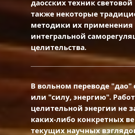
даосских техник световой
также некоторые традиц
методики их применения 
интегральной саморегуля
целительства.
В вольном переводе "дао" 
или "силу, энергию". Работ
целительной энергии не з
каких-либо конкретных ве
текущих научных взглядов