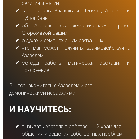
религии и магии.
как связаны Азазель и Пеймон, Азазель и
Тубал Каин.
об Азазеле как демоническом страже
Сторожевой Башни.
о духах и демонах с ним связанных.
что маг может получить, взаимодействуя с
Азазелем.
методы работы: магическая эвокация и
поклонение.
Вы познакомитесь с Азазелем и его
демоническими иерархиями.
И НАУЧИТЕСЬ:
вызывать Азазеля в собственный храм для
общения и решения собственных проблем.