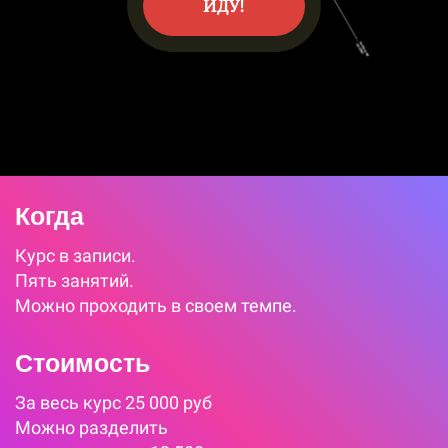
ИДУ!
Когда
Курс в записи.
Пять занятий.
Можно проходить в своем темпе.
Стоимость
За весь курс 25 000 руб
Можно разделить