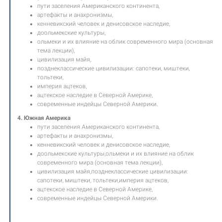
пути заселения Американского континента,
артефакты и анахронизмы,
кенневикский человек и денисовское наследие,
доольмекские культуры,
ольмеки и их влияние на облик современного мира (основная
тема лекции),
цивилизация майя,
позднеклассические цивилизации: сапотеки, миштеки,
тольтеки,
империя ацтеков,
ацтекское наследие в Северной Америке,
современные индейцы Северной Америки.
4. Южная Америка
пути заселения Американского континента,
артефакты и анахронизмы,
кенневикский человек и денисовское наследие,
доольмекские культуры,ольмеки и их влияние на облик
современного мира (основная тема лекции),
цивилизация майя,позднеклассические цивилизации:
сапотеки, миштеки, тольтеки,империя ацтеков,
ацтекское наследие в Северной Америке,
современные индейцы Северной Америки.