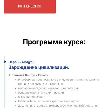
ИНТЕРЕСНО!
Программа курса:
Первый модуль
Зарождение цивилизаций.
1. Ближний Восток и Европа
биосферные предпосылки возникновения цивилизации на
границе плейстоцена и голоцена;
мифологема "доголоценовых" цивилизаций;
основные признаки цивилизации;
очаги цивилизации;
Гебёкли-Тепе как первая храмовая культура;
древнейшие города ближневосточного неолита (Анатолия,