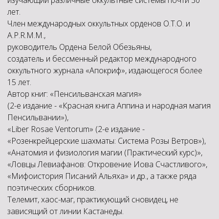
изучающий различные оккультные системы почти 30
лет.
Член международных оккультных орденов O.T.O. и
A.P.R.M.M.,
руководитель Ордена Белой Обезьяны,
создатель и бессменный редактор международного
оккультного журнала «Апокриф», издающегося более
15 лет.
Автор книг: «Пенсильванская магия»
(2-е издание - «Красная книга Аппина и народная магия
Пенсильвании»),
«Liber Rosae Ventorum» (2-е издание -
«Розенкрейцерские шахматы: Система Розы Ветров»),
«Анатомия и физиология магии (Практический курс)»,
«Ловцы Левиафанов: Откровение Иова Счастливого»,
«Мифоистория Писаний Альяха» и др., а также ряда
поэтических сборников.
Телемит, хаос-маг, практикующий сновидец, не
зависящий от линии Кастанеды.