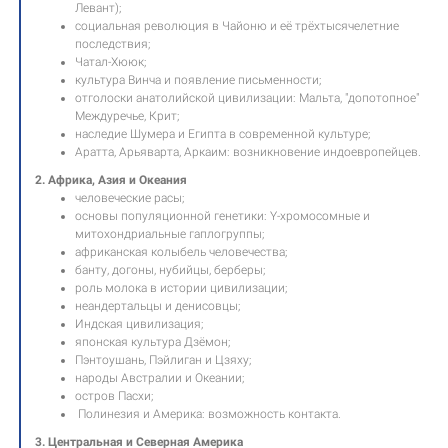
Левант);
социальная революция в Чайоню и её трёхтысячелетние
последствия;
Чатал-Хююк;
культура Винча и появление письменности;
отголоски анатолийской цивилизации: Мальта, "допотопное"
Междуречье, Крит;
наследие Шумера и Египта в современной культуре;
Аратта, Арьяварта, Аркаим: возникновение индоевропейцев.
2. Африка, Азия и Океания
человеческие расы;
основы популяционной генетики: Y-хромосомные и
митохондриальные гаплогруппы;
африканская колыбель человечества;
банту, догоны, нубийцы, берберы;
роль молока в истории цивилизации;
неандертальцы и денисовцы;
Индская цивилизация;
японская культура Дзёмон;
Пэнтоушань, Пэйлиган и Цзяху;
народы Австралии и Океании;
остров Пасхи;
Полинезия и Америка: возможность контакта.
3. Центральная и Северная Америка