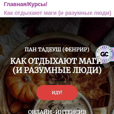
Главная
/
Курсы
/
Как отдыхают маги (и разумные люди)
ПАН ТАДЕУШ (ФЕНРИР)
КАК ОТДЫХАЮТ МАГИ
(И РАЗУМНЫЕ ЛЮДИ)
ИДУ!
ОНЛАЙН-ИНТЕНСИВ